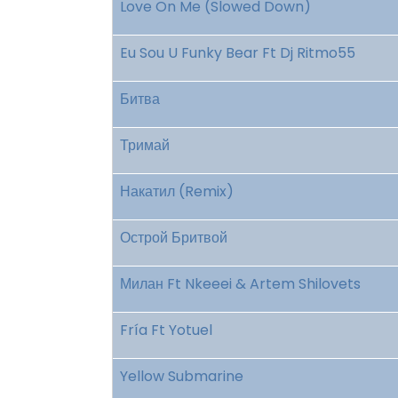
Love On Me (Slowed Down)
Eu Sou U Funky Bear Ft Dj Ritmo55
Битва
Тримай
Накатил (Remix)
Острой Бритвой
Милан Ft Nkeeei & Artem Shilovets
Fría Ft Yotuel
Yellow Submarine